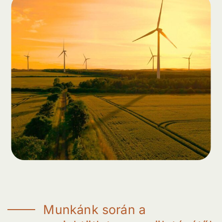
M
u
n
k
á
n
k
s
o
r
á
n
a