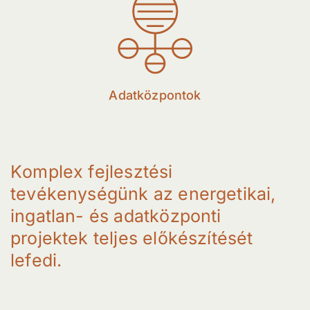
Adatközpontok
K
o
m
p
l
e
x
f
e
j
l
e
s
z
t
é
s
i
t
e
v
é
k
e
n
y
s
é
g
ü
n
k
a
z
e
n
e
r
g
e
t
i
k
a
i
,
i
n
g
a
t
l
a
n
-
é
s
a
d
a
t
k
ö
z
p
o
n
t
i
p
r
o
j
e
k
t
e
k
t
e
l
j
e
s
e
l
ő
k
é
s
z
í
t
é
s
é
t
l
e
f
e
d
i
.