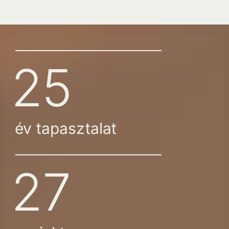
25
év tapasztalat
27