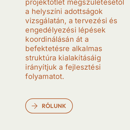
p
r
o
j
e
k
t
ö
t
l
e
t
m
e
g
s
z
ü
l
e
t
é
s
é
t
ő
l
a
h
e
l
y
s
z
í
n
i
a
d
o
t
t
s
á
g
o
k
v
i
z
s
g
á
l
a
t
á
n
,
a
t
e
r
v
e
z
é
s
i
é
s
e
n
g
e
d
é
l
y
e
z
é
s
i
l
é
p
é
s
e
k
k
o
o
r
d
i
n
á
l
á
s
á
n
á
t
a
b
e
f
e
k
t
e
t
é
s
r
e
a
l
k
a
l
m
a
s
s
t
r
u
k
t
ú
r
a
k
i
a
l
a
k
í
t
á
s
á
i
g
i
r
á
n
y
í
t
j
u
k
a
f
e
j
l
e
s
z
t
é
s
i
f
o
l
y
a
m
a
t
o
t
.
RÓLUNK